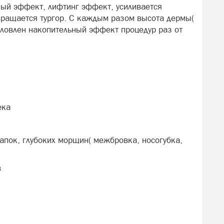
ный эффект, лифтинг эффeкт, усиливается
вращается тургор. С каждым разом высота дермы(
словлен накопительный эффект процедур раз от
ека
лапок, глубоких морщин( межбровка, носогубка,
в