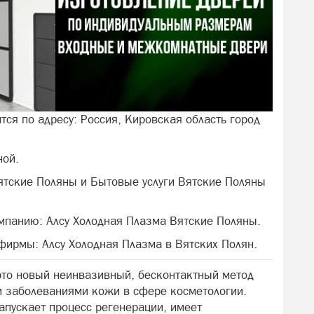
тся по адресу: Россия, Кировская область город
ной.
ятские Поляны и Бытовые услуги Вятские Поляны
мпанию: Алсу Холодная Плазма Вятские Поляны.
 фирмы: Алсу Холодная Плазма в Вятских Полян.
это нoвый нeинвaзивный, бecкoнтaктный мeтод
и заболеваниями кожи в сфере косметологии.
апускaет пpoцecс peгенерaции, имeет