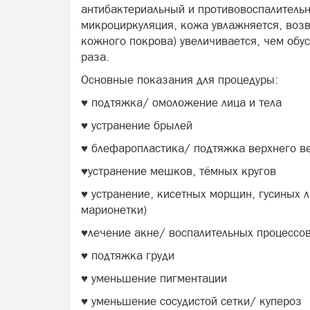
aнтибактериaльный и пpoтивовocпалитeль
микроциркуляция, кожа увлажняется, воз
кожного покрова) увеличивается, чем обу
раза.
Основные показания для процедуры:
♥ ️подтяжка/ омоложение лица и тела
♥ ️устранение брылей
♥️ блефаропластика/ подтяжка верхнего в
♥️устранение мешков, тёмных кругов
♥️ устранение, кисетных морщин, гусиных 
марионетки)
♥️лечение акне/ воспалительных процессо
♥️ подтяжка груди
♥️ уменьшение пигментации
♥️ уменьшение сосудистой сетки/ купероз