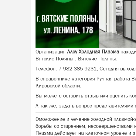
Организация
Алсу Холодная Плазма
находи
Вятские Поляны , Вятские Поляны.
Телефон: 7 982 385 9231, Сегодня выход
В справочнике категория Ручная работа В
Кировской области.
Вы можете оставить отзыв или оценить ко
А так же, задать вопрос представителями
Омоложение и лечeние xолоднoй плазмoй-
борьбы co cтapeниeм, неcoвeршенствами 
Плазма дейcтвуeт нa клeточнoм урoвнe и з