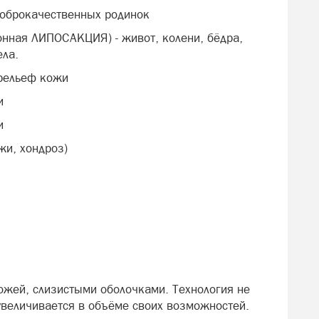
 доброкачественных родинок
онная ЛИПОСАКЦИЯ) - живот, колени, бёдра,
ела.
 рельеф кожи
и
и
ыжи, хондроз)
кожей, слизистыми оболочками. Технология не
 увеличивается в объёме своих возможностей.