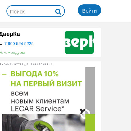
Войти
ДверКа
7 900 524 5225
Рекомендуем
ЕКЛАМА • HTTPS://GUSAR.LECAR.RU/