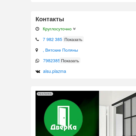
Контакты
Круглосуточно
7 982 385 9231
, Вятские Поляны
79823859231
alsu.plazma
РЕКЛАМА