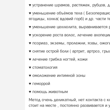
♥ ️устранение шрамов, растяжек, рубцов,
♥ ️уменьшение объёмов тела ( Безопераци
ягодицы, холка( вдовий горб) и др. части т
♥️ уменьшение целлюлита, выравнивается
♥️ ускорение роста волос, лечение алопеци
♥️ псориаз, экземы, пролежни, язвы, ожог
♥️ снятие острой боли ( артрит, артроз, гр
♥️ лечение грибка ногтей, кожи
♥️ стоматология
♥️ омоложение интимной зоны
♥️ геморрой
♥️ помощь животным
Метод очень деликатный, нет контакта с 
стоит на месте , постоянно развивается и